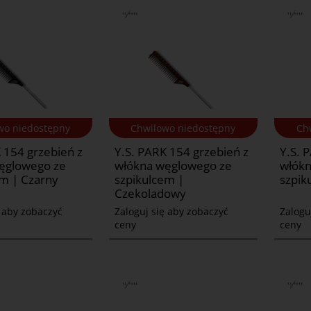
wo niedostępny
Chwilowo niedostępny
Ch
 154 grzebień z
Y.S. PARK 154 grzebień z
Y.S. 
ęglowego ze
włókna węglowego ze
włókn
em | Czarny
szpikulcem |
szpik
Czekoladowy
ę aby zobaczyć
Zaloguj się aby zobaczyć
Zalogu
ceny
ceny