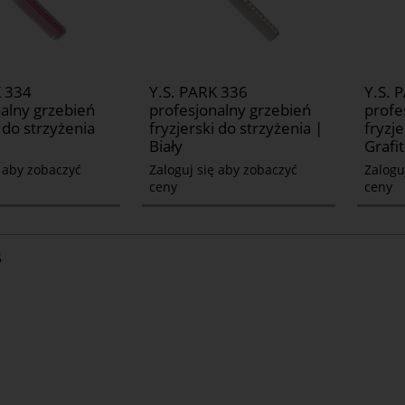
K 334
Y.S. PARK 336
Y.S. 
alny grzebień
profesjonalny grzebień
profe
i do strzyżenia
fryzjerski do strzyżenia |
fryzje
Biały
Grafi
ę aby zobaczyć
Zaloguj się aby zobaczyć
Zalogu
ceny
ceny
5