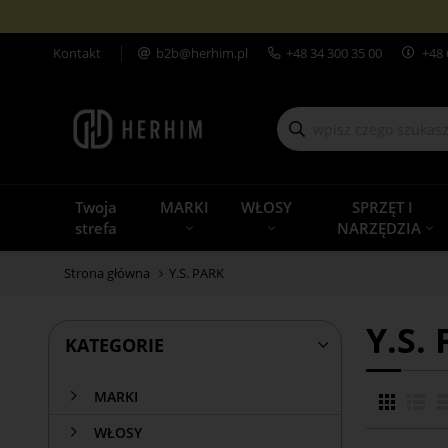
Kontakt
b2b@herhim.pl
+48
34 300 35 00
+48 
Twoja
MARKI
WŁOSY
SPRZĘT I
strefa
NARZĘDZIA
Strona główna
Y.S. PARK
Y.S.
KATEGORIE
MARKI
WŁOSY