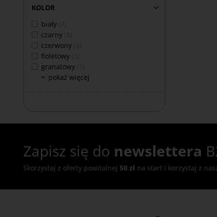
KOLOR
biały
(7)
czarny
(8)
czerwony
(3)
fioletowy
(3)
granatowy
(1)
pokaż więcej
Zapisz się do
newslettera
B
Skorzystaj z oferty powitalnej
50 zł
na start i korzystaj z na