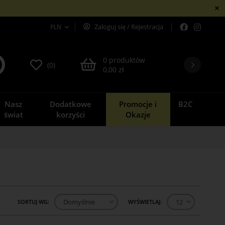
PLN
Zaloguj się
/
Rejestracja
0 produktów
(0)
0,00 zł
Nasz
Dodatkowe
Promocje i
B2C
świat
korzyści
Okazje
SORTUJ WG:
Domyślnie
WYŚWIETLAJ:
12