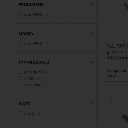
PRODUCENCI
Y.S. PARK
(49)
MARKA
Y.S. PARK
(35)
Y.S. PARK
grzebień 
strzyżen
TYP PRODUKTU
Zaloguj si
grzebień
(25)
ceny
klips
(8)
szczotka
(2)
ILOŚĆ
2 szt.
(8)