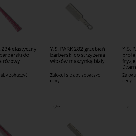
 234 elastyczny
Y.S. PARK 282 grzebień
Y.S. 
barberski do
barberski do strzyżenia
profe
ia różowy
włosów maszynką biały
fryzje
Czarn
ę aby zobaczyć
Zaloguj się aby zobaczyć
Zalogu
ceny
ceny