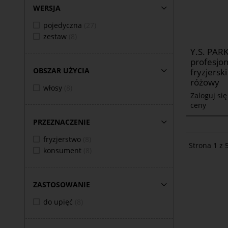
WERSJA
pojedyczna
(27)
zestaw
(8)
Y.S. PAR
profesjon
OBSZAR UŻYCIA
fryzjersk
różowy
włosy
(8)
Zaloguj si
ceny
PRZEZNACZENIE
fryzjerstwo
(8)
Strona 1 z 
konsument
(8)
ZASTOSOWANIE
do upięć
(8)