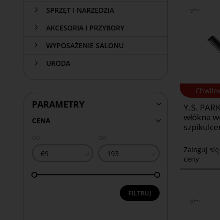
SPRZĘT I NARZĘDZIA
AKCESORIA I PRZYBORY
WYPOSAŻENIE SALONU
URODA
Chwilo
PARAMETRY
Y.S. PARK
włókna w
CENA
szpikulc
od
do
Zaloguj si
zł
zł
ceny
FILTRUJ