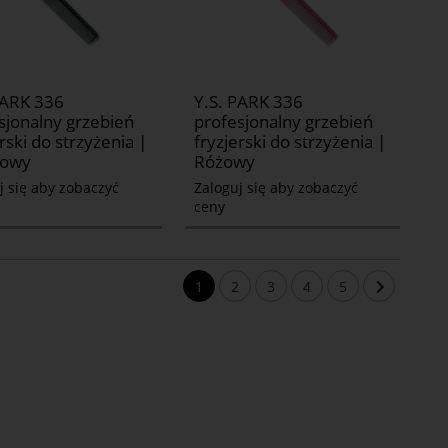
PARK 336
Y.S. PARK 336
sjonalny grzebień
profesjonalny grzebień
rski do strzyżenia |
fryzjerski do strzyżenia |
towy
Różowy
j się aby zobaczyć
Zaloguj się aby zobaczyć
ceny
1
2
3
4
5