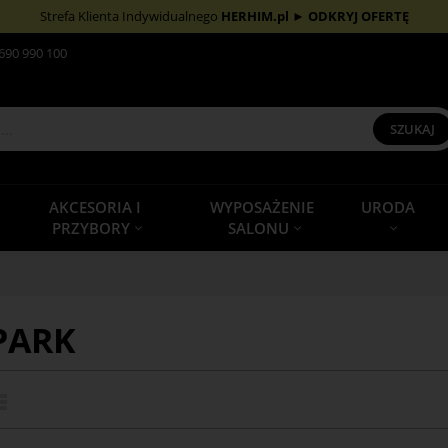
Strefa Klienta Indywidualnego
HERHIM.pl
►
ODKRYJ OFERTĘ
690 990 100
SZUKAJ
AKCESORIA I
WYPOSAŻENIE
URODA
PRZYBORY
SALONU
 PARK