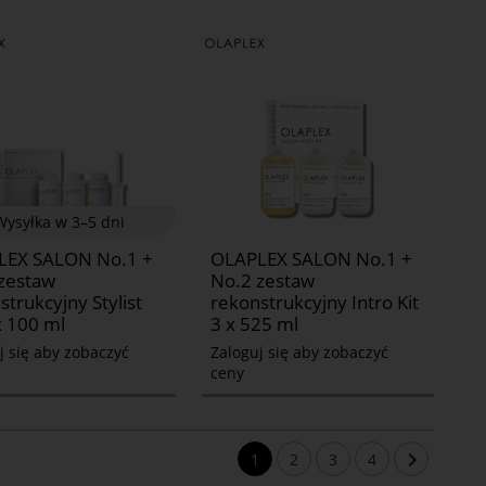
Wysyłka w 3–5 dni
LEX SALON No.1 +
OLAPLEX SALON No.1 +
zestaw
No.2 zestaw
strukcyjny Stylist
rekonstrukcyjny Intro Kit
x 100 ml
3 x 525 ml
j się aby zobaczyć
Zaloguj się aby zobaczyć
ceny
1
2
3
4