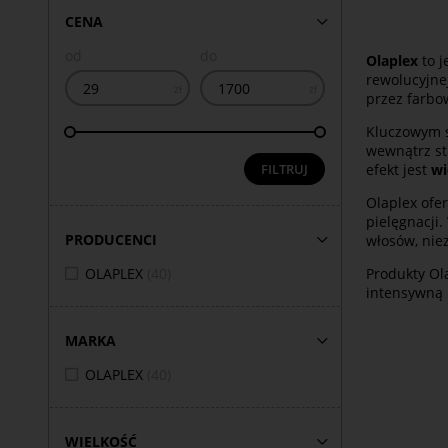
CENA
od
do
Olaplex
to j
rewolucyjne
zł
zł
przez farbow
Kluczowym s
wewnątrz str
efekt jest
wi
FILTRUJ
Olaplex ofe
pielęgnacji
PRODUCENCI
włosów, niez
Produkty Ol
OLAPLEX
(40)
intensywną 
MARKA
OLAPLEX
(40)
WIELKOŚĆ