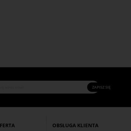
ZAPISZ SIĘ
Salon Fryzjerski
Fryzjer
Hurtownia
Klient Indywidualny
FERTA
OBSŁUGA KLIENTA