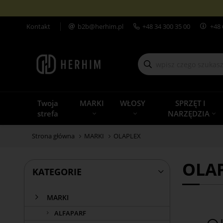
Kontakt
b2b@herhim.pl
+48
34 300 35 00
+48 
Twoja
MARKI
WŁOSY
SPRZĘT I
strefa
NARZĘDZIA
Strona główna
MARKI
OLAPLEX
OLA
KATEGORIE
MARKI
ALFAPARF