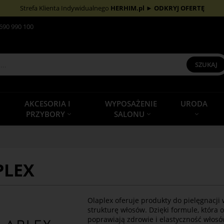
Strefa Klienta Indywidualnego
HERHIM.pl
►
ODKRYJ OFERTĘ
690 990 100
SZUKAJ
AKCESORIA I
WYPOSAŻENIE
URODA
PRZYBORY
SALONU
PLEX
Olaplex oferuje produkty do pielęgnacji
strukturę włosów. Dzięki formule, która
poprawiają zdrowie i elastyczność włosów