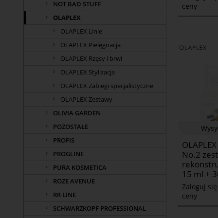
NOT BAD STUFF
ceny
OLAPLEX
OLAPLEX Linie
OLAPLEX Pielęgnacja
OLAPLEX Rzęsy i brwi
OLAPLEX Stylizacja
OLAPLEX Zabiegi specjalistyczne
OLAPLEX Zestawy
OLIVIA GARDEN
POZOSTAŁE
Wysy
PROFIS
OLAPLEX
No.2 zes
PROGLINE
rekonstr
PURA KOSMETICA
15 ml + 3
ROZE AVENUE
Zaloguj si
RR LINE
ceny
SCHWARZKOPF PROFESSIONAL