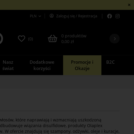
PLN
Zaloguj się
/
Rejestracja
0 produktów
(0)
0,00 zł
Nasz
Dodatkowe
Promocje i
B2C
świat
korzyści
Okazje
 włosów, które naprawiają i wzmacniają uszkodzoną
 odbudowuje wiązania disulfidowe, produkty Olaplex
. W ofercie znajdują się szampony, odżywki, oleje i kuracje,