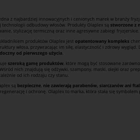
edna z najbardziej innowacyjnych i cenionych marek w branży fryzje
j technologii odbudowy włosów. Produkty Olaplex są
stworzone z 
anie, stylizację termiczną oraz inne agresywne zabiegi fryzjerskie.
kładnikiem produktów Olaplex jest
opatentowany kompleks
chem
uktury włosa, przywracając im siłę, elastyczność i zdrowy wygląd. 
doczny od pierwszego użycia
.
ruje
szeroką gamę produktów
, które mogą być stosowane zarówno 
. Wśród nich znajdują się odżywki, szampony, maski, olejki oraz pr
ależnie od ich rodzaju czy stanu.
aplex są
bezpieczne
,
nie zawierają parabenów, siarczanów ani fta
regenerację i ochronę. Olaplex to marka, która stała się symbolem