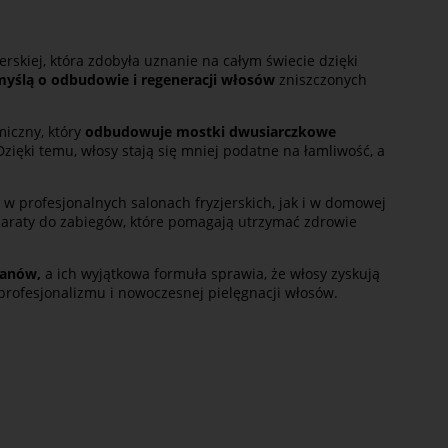
rskiej, która zdobyła uznanie na całym świecie dzięki
myślą o odbudowie i regeneracji włosów
zniszczonych
iczny, który
odbudowuje
mostki dwusiarczkowe
Dzięki temu, włosy stają się mniej podatne na łamliwość, a
w profesjonalnych salonach fryzjerskich, jak i w domowej
eparaty do zabiegów, które pomagają utrzymać zdrowie
lanów,
a ich wyjątkowa formuła sprawia, że włosy zyskują
 profesjonalizmu i nowoczesnej pielęgnacji włosów.