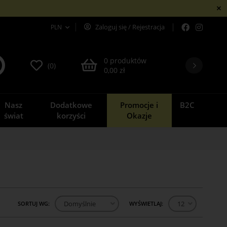
PLN
Zaloguj się
/
Rejestracja
0 produktów
(0)
0,00 zł
Nasz
Dodatkowe
Promocje i
B2C
świat
korzyści
Okazje
SORTUJ WG:
Domyślnie
WYŚWIETLAJ:
12