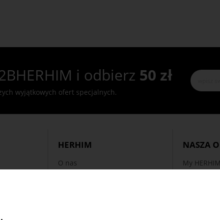
2BHERHIM i odbierz
50 zł
szych wyjątkowych ofert specjalnych.
HERHIM
NASZA O
O nas
My HERHIM
Regulamin
Dealmania
Polityka prywatności
Dodatkowe 
Współpraca
Akcje Sezo
Kariera
Promocje i