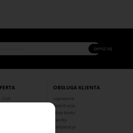
ZAPISZ SIĘ
Salon Fryzjerski
Fryzjer
Hurtownia
Klient Indywidualny
FERTA
OBSŁUGA KLIENTA
 Club
Logowanie
Rejestracja
korzyści
Moje konto
nowe
Zwroty
 Okazje
Reklamacje