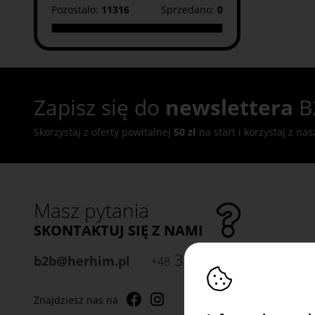
Pozostało:
11316
Sprzedano:
0
Zapisz się do
newslettera
B
Skorzystaj z oferty powitalnej
50 zł
na start i korzystaj z na
Masz pytania
SKONTAKTUJ SIĘ Z NAMI
34 300 35 00
b2b@herhim.pl
+48
Znajdziesz nas na