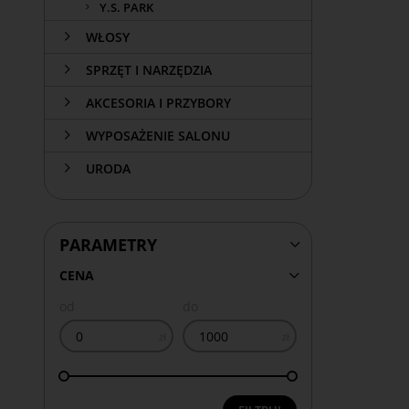
Y.S. PARK
WŁOSY
SPRZĘT I NARZĘDZIA
AKCESORIA I PRZYBORY
WYPOSAŻENIE SALONU
URODA
PARAMETRY
CENA
od
do
zł
zł