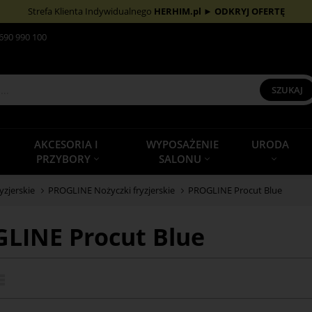
Strefa Klienta Indywidualnego
HERHIM.pl
►
ODKRYJ OFERTĘ
690 990 100
SZUKAJ
AKCESORIA I
WYPOSAŻENIE
URODA
PRZYBORY
SALONU
zjerskie
PROGLINE Nożyczki fryzjerskie
PROGLINE Procut Blue
LINE Procut Blue