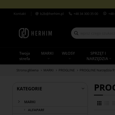
Kontakt
b2b@herhim.pl
+48
34 300 35 00
+48 
Twoja
MARKI
WŁOSY
SPRZĘT I
strefa
NARZĘDZIA
Strona główna
MARKI
PROGLINE
PROGLINE Narzędzia fry
PROG
KATEGORIE
MARKI
ALFAPARF